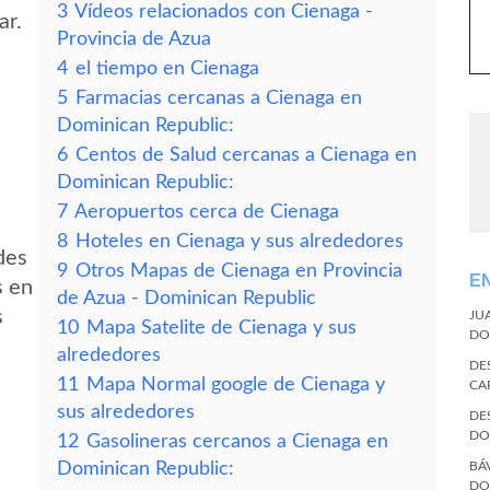
3
Vídeos relacionados con Cienaga -
ar.
Provincia de Azua
4
el tiempo en Cienaga
5
Farmacias cercanas a Cienaga en
Dominican Republic:
6
Centos de Salud cercanas a Cienaga en
Dominican Republic:
7
Aeropuertos cerca de Cienaga
8
Hoteles en Cienaga y sus alrededores
des
9
Otros Mapas de Cienaga en Provincia
E
s en
de Azua - Dominican Republic
s
JU
10
Mapa Satelite de Cienaga y sus
DO
alrededores
DE
11
Mapa Normal google de Cienaga y
CA
sus alrededores
DE
DO
12
Gasolineras cercanos a Cienaga en
Dominican Republic:
BÁ
DO