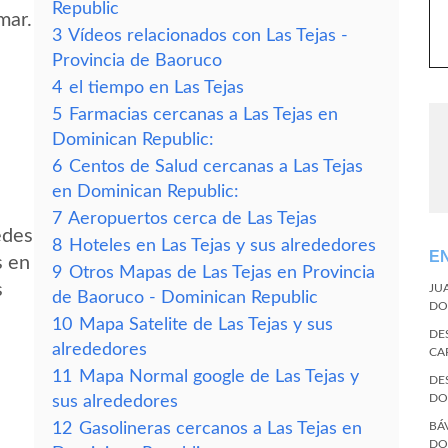
Republic
mar.
3
Vídeos relacionados con Las Tejas -
Provincia de Baoruco
4
el tiempo en Las Tejas
5
Farmacias cercanas a Las Tejas en
Dominican Republic:
6
Centos de Salud cercanas a Las Tejas
en Dominican Republic:
7
Aeropuertos cerca de Las Tejas
edes
8
Hoteles en Las Tejas y sus alrededores
E
s en
9
Otros Mapas de Las Tejas en Provincia
s
JU
de Baoruco - Dominican Republic
DO
10
Mapa Satelite de Las Tejas y sus
DE
alrededores
CA
11
Mapa Normal google de Las Tejas y
DE
DO
sus alrededores
12
Gasolineras cercanos a Las Tejas en
BÁ
DO