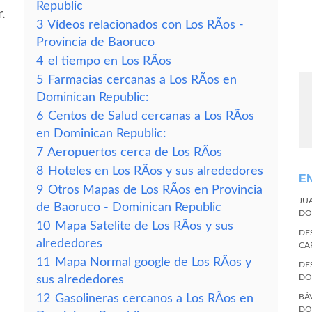
Republic
.
3
Vídeos relacionados con Los RÃ­os -
Provincia de Baoruco
4
el tiempo en Los RÃ­os
5
Farmacias cercanas a Los RÃ­os en
Dominican Republic:
6
Centos de Salud cercanas a Los RÃ­os
en Dominican Republic:
7
Aeropuertos cerca de Los RÃ­os
8
Hoteles en Los RÃ­os y sus alrededores
E
9
Otros Mapas de Los RÃ­os en Provincia
JU
de Baoruco - Dominican Republic
DO
10
Mapa Satelite de Los RÃ­os y sus
DE
alrededores
CA
11
Mapa Normal google de Los RÃ­os y
DE
DO
sus alrededores
12
Gasolineras cercanos a Los RÃ­os en
BÁ
DO