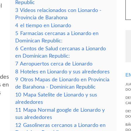
Republic
l
3
Vídeos relacionados con Lionardo -
Provincia de Barahona
4
el tiempo en Lionardo
5
Farmacias cercanas a Lionardo en
Dominican Republic:
6
Centos de Salud cercanas a Lionardo
en Dominican Republic:
7
Aeropuertos cerca de Lionardo
8
Hoteles en Lionardo y sus alrededores
E
edes
9
Otros Mapas de Lionardo en Provincia
s en
JU
de Barahona - Dominican Republic
DO
s
10
Mapa Satelite de Lionardo y sus
DE
alrededores
CA
11
Mapa Normal google de Lionardo y
DE
DO
sus alrededores
12
Gasolineras cercanos a Lionardo en
BÁ
DO