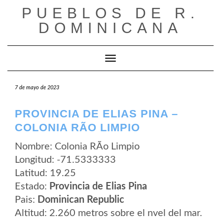
Saltar
PUEBLOS DE R.
al
contenido
DOMINICANA
Cambiar modo de navegación
7 de mayo de 2023
PROVINCIA DE ELIAS PINA –
COLONIA RÃ­O LIMPIO
Nombre: Colonia RÃ­o Limpio
Longitud: -71.5333333
Latitud: 19.25
Estado:
Provincia de Elias Pina
Pais:
Dominican Republic
Altitud: 2.260 metros sobre el nvel del mar.