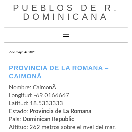
Saltar
PUEBLOS DE R.
al
contenido
DOMINICANA
Cambiar modo de navegación
7 de mayo de 2023
PROVINCIA DE LA ROMANA –
CAIMONÃ­
Nombre: CaimonÃ­
Longitud: -69.0166667
Latitud: 18.5333333
Estado:
Provincia de La Romana
Pais:
Dominican Republic
Altitud: 262 metros sobre el nvel del mar.