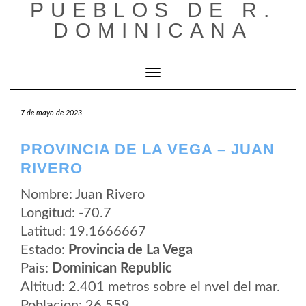
PUEBLOS DE R.
Saltar
al
DOMINICANA
contenido
Cambiar modo de navegación
7 de mayo de 2023
PROVINCIA DE LA VEGA – JUAN
RIVERO
Nombre: Juan Rivero
Longitud: -70.7
Latitud: 19.1666667
Estado:
Provincia de La Vega
Pais:
Dominican Republic
Altitud: 2.401 metros sobre el nvel del mar.
Poblacion: 26.559