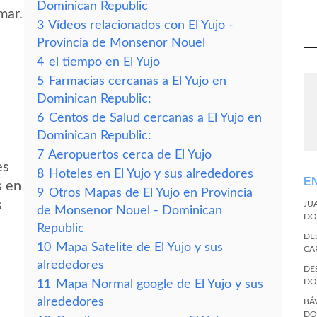
Dominican Republic
mar.
3
Vídeos relacionados con El Yujo -
Provincia de Monsenor Nouel
4
el tiempo en El Yujo
5
Farmacias cercanas a El Yujo en
Dominican Republic:
6
Centos de Salud cercanas a El Yujo en
Dominican Republic:
7
Aeropuertos cerca de El Yujo
es
8
Hoteles en El Yujo y sus alrededores
E
s en
9
Otros Mapas de El Yujo en Provincia
s
JU
de Monsenor Nouel - Dominican
DO
Republic
DE
10
Mapa Satelite de El Yujo y sus
CA
alrededores
DE
DO
11
Mapa Normal google de El Yujo y sus
alrededores
BÁ
DO