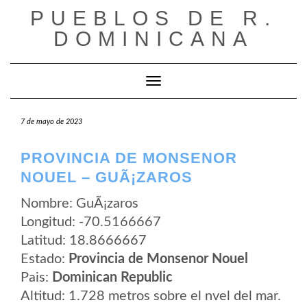
Saltar
PUEBLOS DE R.
al
contenido
DOMINICANA
Cambiar modo de navegación
7 de mayo de 2023
PROVINCIA DE MONSENOR
NOUEL – GUÃ¡ZAROS
Nombre: GuÃ¡zaros
Longitud: -70.5166667
Latitud: 18.8666667
Estado:
Provincia de Monsenor Nouel
Pais:
Dominican Republic
Altitud: 1.728 metros sobre el nvel del mar.