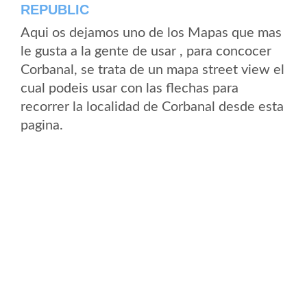
REPUBLIC
Aqui os dejamos uno de los Mapas que mas
le gusta a la gente de usar , para concocer
Corbanal, se trata de un mapa street view el
cual podeis usar con las flechas para
recorrer la localidad de Corbanal desde esta
pagina.