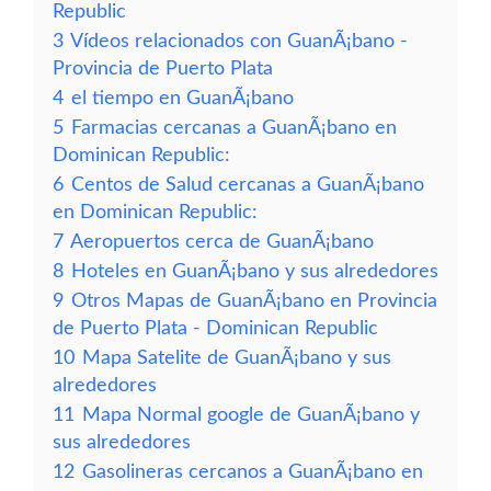
Republic
3
Vídeos relacionados con GuanÃ¡bano -
Provincia de Puerto Plata
4
el tiempo en GuanÃ¡bano
5
Farmacias cercanas a GuanÃ¡bano en
Dominican Republic:
6
Centos de Salud cercanas a GuanÃ¡bano
en Dominican Republic:
7
Aeropuertos cerca de GuanÃ¡bano
8
Hoteles en GuanÃ¡bano y sus alrededores
9
Otros Mapas de GuanÃ¡bano en Provincia
de Puerto Plata - Dominican Republic
10
Mapa Satelite de GuanÃ¡bano y sus
alrededores
11
Mapa Normal google de GuanÃ¡bano y
sus alrededores
12
Gasolineras cercanos a GuanÃ¡bano en