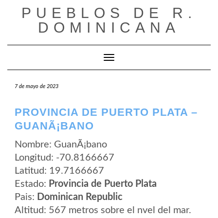
Saltar
PUEBLOS DE R.
al
contenido
DOMINICANA
Cambiar modo de navegación
7 de mayo de 2023
PROVINCIA DE PUERTO PLATA –
GUANÃ¡BANO
Nombre: GuanÃ¡bano
Longitud: -70.8166667
Latitud: 19.7166667
Estado:
Provincia de Puerto Plata
Pais:
Dominican Republic
Altitud: 567 metros sobre el nvel del mar.