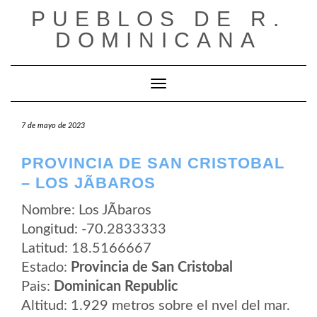
Saltar
PUEBLOS DE R.
al
contenido
DOMINICANA
Cambiar modo de navegación
7 de mayo de 2023
PROVINCIA DE SAN CRISTOBAL
– LOS JÃ­BAROS
Nombre: Los JÃ­baros
Longitud: -70.2833333
Latitud: 18.5166667
Estado:
Provincia de San Cristobal
Pais:
Dominican Republic
Altitud: 1.929 metros sobre el nvel del mar.