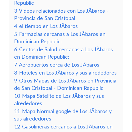
Republic
3
Vídeos relacionados con Los JÃ­baros -
Provincia de San Cristobal
4
el tiempo en Los JÃ­baros
5
Farmacias cercanas a Los JÃ­baros en
Dominican Republic:
6
Centos de Salud cercanas a Los JÃ­baros
en Dominican Republic:
7
Aeropuertos cerca de Los JÃ­baros
8
Hoteles en Los JÃ­baros y sus alrededores
9
Otros Mapas de Los JÃ­baros en Provincia
de San Cristobal - Dominican Republic
10
Mapa Satelite de Los JÃ­baros y sus
alrededores
11
Mapa Normal google de Los JÃ­baros y
sus alrededores
12
Gasolineras cercanos a Los JÃ­baros en