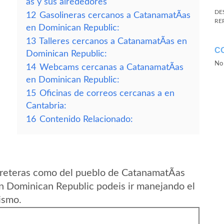
as y sus alrededores
DE
12
Gasolineras cercanos a CatanamatÃ­as
RE
en Dominican Republic:
13
Talleres cercanos a CatanamatÃ­as en
C
Dominican Republic:
No 
14
Webcams cercanas a CatanamatÃ­as
en Dominican Republic:
15
Oficinas de correos cercanas a en
Cantabria:
16
Contenido Relacionado:
rreteras como del pueblo de CatanamatÃ­as
en Dominican Republic podeis ir manejando el
ismo.