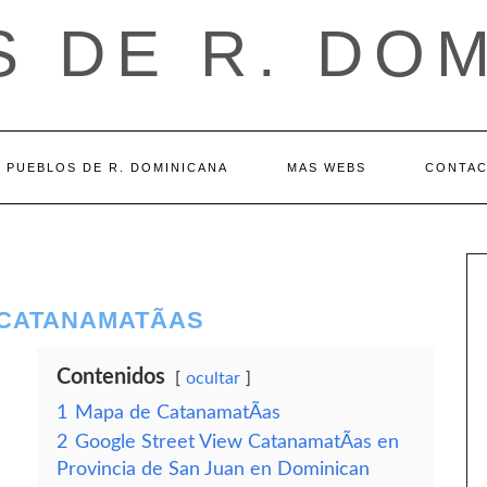
 DE R. DO
PUEBLOS DE R. DOMINICANA
MAS WEBS
CONTA
 CATANAMATÃ­AS
Contenidos
ocultar
1
Mapa de CatanamatÃ­as
2
Google Street View CatanamatÃ­as en
Provincia de San Juan en Dominican