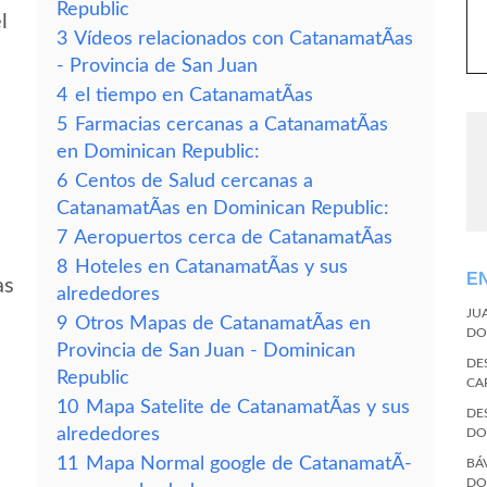
Republic
l
3
Vídeos relacionados con CatanamatÃ­as
- Provincia de San Juan
4
el tiempo en CatanamatÃ­as
5
Farmacias cercanas a CatanamatÃ­as
en Dominican Republic:
6
Centos de Salud cercanas a
CatanamatÃ­as en Dominican Republic:
7
Aeropuertos cerca de CatanamatÃ­as
8
Hoteles en CatanamatÃ­as y sus
E
as
alrededores
JU
9
Otros Mapas de CatanamatÃ­as en
DO
Provincia de San Juan - Dominican
DE
Republic
CA
10
Mapa Satelite de CatanamatÃ­as y sus
DE
alrededores
DO
11
Mapa Normal google de CatanamatÃ­
BÁ
DO