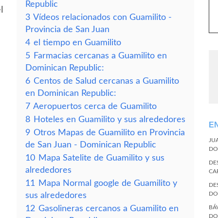
Republic
l
3
Vídeos relacionados con Guamilito -
Provincia de San Juan
4
el tiempo en Guamilito
5
Farmacias cercanas a Guamilito en
Dominican Republic:
6
Centos de Salud cercanas a Guamilito
en Dominican Republic:
7
Aeropuertos cerca de Guamilito
8
Hoteles en Guamilito y sus alrededores
E
9
Otros Mapas de Guamilito en Provincia
JU
de San Juan - Dominican Republic
DO
10
Mapa Satelite de Guamilito y sus
DE
alrededores
CA
11
Mapa Normal google de Guamilito y
DE
DO
sus alrededores
12
Gasolineras cercanos a Guamilito en
BÁ
DO