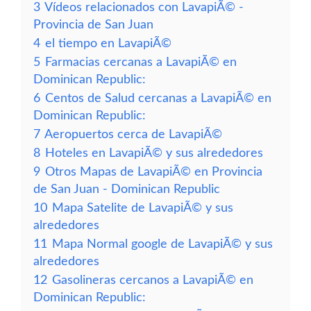
3
Vídeos relacionados con LavapiÃ© -
Provincia de San Juan
4
el tiempo en LavapiÃ©
5
Farmacias cercanas a LavapiÃ© en
Dominican Republic:
6
Centos de Salud cercanas a LavapiÃ© en
Dominican Republic:
7
Aeropuertos cerca de LavapiÃ©
8
Hoteles en LavapiÃ© y sus alrededores
9
Otros Mapas de LavapiÃ© en Provincia
de San Juan - Dominican Republic
10
Mapa Satelite de LavapiÃ© y sus
alrededores
11
Mapa Normal google de LavapiÃ© y sus
alrededores
12
Gasolineras cercanos a LavapiÃ© en
Dominican Republic: