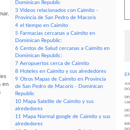
Dominican Republic
3
Vídeos relacionados con Caimito -
mar.
Provincia de San Pedro de Macoris
4
el tiempo en Caimito
5
Farmacias cercanas a Caimito en
Dominican Republic:
6
Centos de Salud cercanas a Caimito en
Dominican Republic:
7
Aeropuertos cerca de Caimito
8
Hoteles en Caimito y sus alrededores
E
des
9
Otros Mapas de Caimito en Provincia
s en
JU
de San Pedro de Macoris - Dominican
DO
s
Republic
DE
10
Mapa Satelite de Caimito y sus
CA
alrededores
DE
DO
11
Mapa Normal google de Caimito y sus
alrededores
BÁ
DO