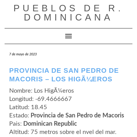
Saltar
PUEBLOS DE R.
al
contenido
DOMINICANA
Cambiar modo de navegación
7 de mayo de 2023
PROVINCIA DE SAN PEDRO DE
MACORIS – LOS HIGÃ¼EROS
Nombre: Los HigÃ¼eros
Longitud: -69.4666667
Latitud: 18.45
Estado:
Provincia de San Pedro de Macoris
Pais:
Dominican Republic
Altitud: 75 metros sobre el nvel del mar.