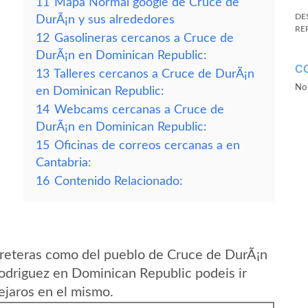
11
Mapa Normal google de Cruce de
DE
DurÃ¡n y sus alrededores
RE
12
Gasolineras cercanos a Cruce de
DurÃ¡n en Dominican Republic:
C
13
Talleres cercanos a Cruce de DurÃ¡n
No 
en Dominican Republic:
14
Webcams cercanas a Cruce de
DurÃ¡n en Dominican Republic:
15
Oficinas de correos cercanas a en
Cantabria:
16
Contenido Relacionado:
rreteras como del pueblo de Cruce de DurÃ¡n
Rodriguez en Dominican Republic podeis ir
ejaros en el mismo.