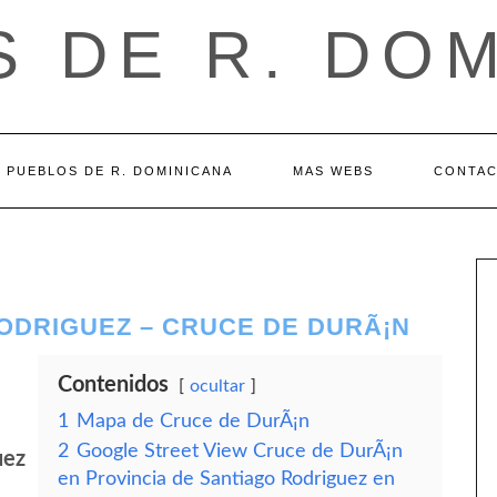
 DE R. DO
PUEBLOS DE R. DOMINICANA
MAS WEBS
CONTA
ODRIGUEZ – CRUCE DE DURÃ¡N
Contenidos
ocultar
1
Mapa de Cruce de DurÃ¡n
2
Google Street View Cruce de DurÃ¡n
uez
en Provincia de Santiago Rodriguez en