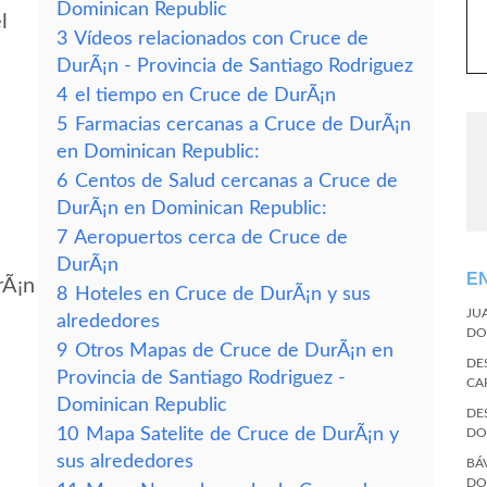
Dominican Republic
l
3
Vídeos relacionados con Cruce de
DurÃ¡n - Provincia de Santiago Rodriguez
4
el tiempo en Cruce de DurÃ¡n
5
Farmacias cercanas a Cruce de DurÃ¡n
en Dominican Republic:
6
Centos de Salud cercanas a Cruce de
DurÃ¡n en Dominican Republic:
7
Aeropuertos cerca de Cruce de
DurÃ¡n
E
rÃ¡n
8
Hoteles en Cruce de DurÃ¡n y sus
JU
alrededores
DO
9
Otros Mapas de Cruce de DurÃ¡n en
DE
Provincia de Santiago Rodriguez -
CA
Dominican Republic
DE
10
Mapa Satelite de Cruce de DurÃ¡n y
DO
sus alrededores
BÁ
DO