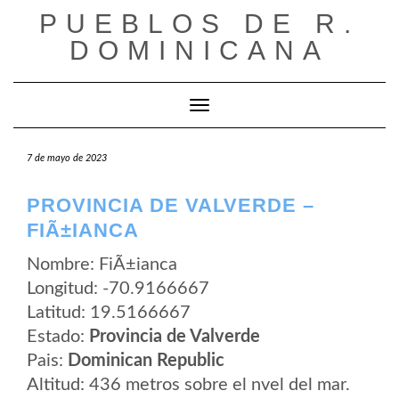
Saltar
PUEBLOS DE R.
al
contenido
DOMINICANA
Cambiar modo de navegación
7 de mayo de 2023
PROVINCIA DE VALVERDE –
FIÃ±IANCA
Nombre: FiÃ±ianca
Longitud: -70.9166667
Latitud: 19.5166667
Estado:
Provincia de Valverde
Pais:
Dominican Republic
Altitud: 436 metros sobre el nvel del mar.