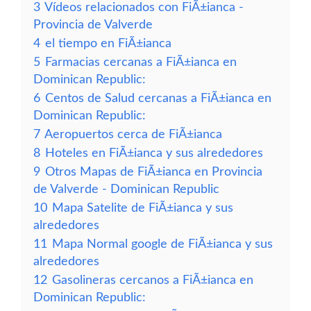
3
Vídeos relacionados con FiÃ±ianca -
Provincia de Valverde
4
el tiempo en FiÃ±ianca
5
Farmacias cercanas a FiÃ±ianca en
Dominican Republic:
6
Centos de Salud cercanas a FiÃ±ianca en
Dominican Republic:
7
Aeropuertos cerca de FiÃ±ianca
8
Hoteles en FiÃ±ianca y sus alrededores
9
Otros Mapas de FiÃ±ianca en Provincia
de Valverde - Dominican Republic
10
Mapa Satelite de FiÃ±ianca y sus
alrededores
11
Mapa Normal google de FiÃ±ianca y sus
alrededores
12
Gasolineras cercanos a FiÃ±ianca en
Dominican Republic: