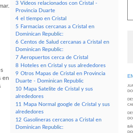
3
Vídeos relacionados con Cristal -
mar.
Provincia Duarte
4
el tiempo en Cristal
5
Farmacias cercanas a Cristal en
Dominican Republic:
6
Centos de Salud cercanas a Cristal en
Dominican Republic:
7
Aeropuertos cerca de Cristal
8
Hoteles en Cristal y sus alrededores
es
9
Otros Mapas de Cristal en Provincia
E
s en
Duarte - Dominican Republic
s
JU
10
Mapa Satelite de Cristal y sus
DO
alrededores
DE
11
Mapa Normal google de Cristal y sus
CA
alrededores
DE
DO
12
Gasolineras cercanos a Cristal en
Dominican Republic:
BÁ
DO