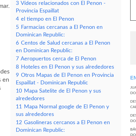
3
Vídeos relacionados con El Penon -
mar.
Provincia Espaillat
4
el tiempo en El Penon
5
Farmacias cercanas a El Penon en
Dominican Republic:
6
Centos de Salud cercanas a El Penon
en Dominican Republic:
7
Aeropuertos cerca de El Penon
8
Hoteles en El Penon y sus alrededores
edes
9
Otros Mapas de El Penon en Provincia
E
s en
Espaillat - Dominican Republic
s
JU
10
Mapa Satelite de El Penon y sus
DO
alrededores
DE
11
Mapa Normal google de El Penon y
CA
sus alrededores
DE
DO
12
Gasolineras cercanos a El Penon en
Dominican Republic:
BÁ
DO