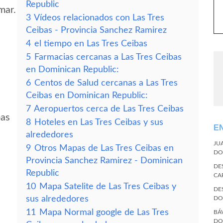
Republic
mar.
3
Vídeos relacionados con Las Tres
Ceibas - Provincia Sanchez Ramirez
4
el tiempo en Las Tres Ceibas
5
Farmacias cercanas a Las Tres Ceibas
en Dominican Republic:
6
Centos de Salud cercanas a Las Tres
Ceibas en Dominican Republic:
7
Aeropuertos cerca de Las Tres Ceibas
bas
8
Hoteles en Las Tres Ceibas y sus
E
alrededores
JU
9
Otros Mapas de Las Tres Ceibas en
DO
Provincia Sanchez Ramirez - Dominican
DE
Republic
CA
10
Mapa Satelite de Las Tres Ceibas y
DE
sus alrededores
DO
11
Mapa Normal google de Las Tres
BÁ
DO