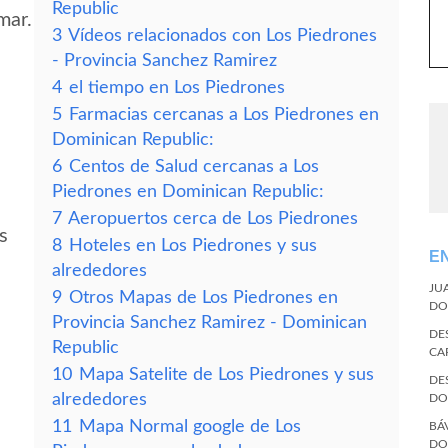
Republic
mar.
3
Vídeos relacionados con Los Piedrones
- Provincia Sanchez Ramirez
4
el tiempo en Los Piedrones
5
Farmacias cercanas a Los Piedrones en
Dominican Republic:
6
Centos de Salud cercanas a Los
Piedrones en Dominican Republic:
7
Aeropuertos cerca de Los Piedrones
s
8
Hoteles en Los Piedrones y sus
E
alrededores
JU
9
Otros Mapas de Los Piedrones en
DO
Provincia Sanchez Ramirez - Dominican
DE
Republic
CA
10
Mapa Satelite de Los Piedrones y sus
DE
alrededores
DO
11
Mapa Normal google de Los
BÁ
DO